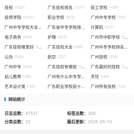
技校
广东技校排名
技工学校
(1521)
(1371)
(1181)
技师学院
职业学校
广州中专学校
(1042)
(875)
(767)
广州中专学校大全
广东省中专学校排名
计算机
(471)
(469)
(457)
电子商务
护理
广州市中职学校
(454)
(407)
(294)
广东技校哪里好
广东技校大全
广州中专学校排名
(264)
(260)
(249
公办
航空
广州技校
(244)
(227)
(209)
广州中专
广东技校有哪些
广东最好的技校
(205)
(198)
(183)
幼儿教育
广州有什么中专学校
烹饪
(160)
(153)
(144)
艺术设计类
广东职业学校前十
广州所有技校
(125)
(124)
(122)
网站统计
日志总数：
47517
标签总数：
208
分类总数：
22
最后更新：
2025-05-13