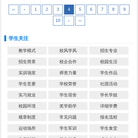
‹‹
‹
1
2
3
4
5
6
7
8
9
10
›
››
学生关注
教学模式
校风学风
招生专业
招生简章
校企合作
校园生活
实训场室
师资力量
学生作品
学生竞赛
学校荣誉
社团活动
实习就业
学生宿舍
学长学姐
校园环境
奖学助学
详细学费
规章制度
常见问题
报名流程
运动场所
学生军训
学生食堂