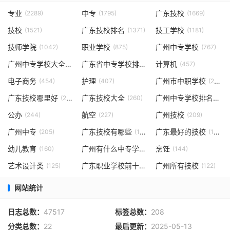
专业
中专
广东技校
(2289)
(1795)
(1669)
技校
广东技校排名
技工学校
(1521)
(1371)
(1181)
技师学院
职业学校
广州中专学校
(1042)
(875)
(767)
广州中专学校大全
广东省中专学校排名
计算机
(471)
(469)
(457)
电子商务
护理
广州市中职学校
(454)
(407)
(294)
广东技校哪里好
广东技校大全
广州中专学校排名
(264)
(260)
(249
公办
航空
广州技校
(244)
(227)
(209)
广州中专
广东技校有哪些
广东最好的技校
(205)
(198)
(183)
幼儿教育
广州有什么中专学校
烹饪
(160)
(153)
(144)
艺术设计类
广东职业学校前十
广州所有技校
(125)
(124)
(122)
网站统计
日志总数：
47517
标签总数：
208
分类总数：
22
最后更新：
2025-05-13