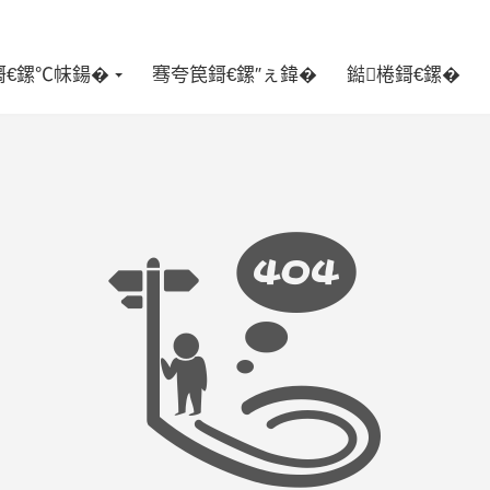
鎶€鏍℃帓鍚�
骞夸笢鎶€鏍″ぇ鍏�
鐑棬鎶€鏍�
