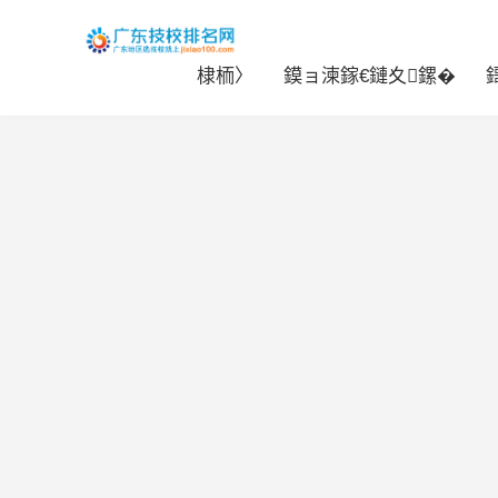
棣栭〉
鏌ョ湅鎵€鏈夊鏍�