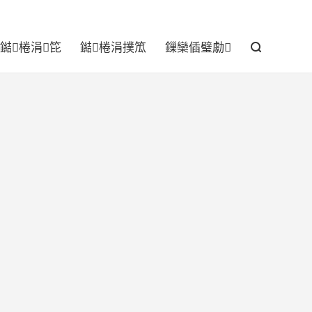

鐑棬涓笓
鐑棬涓撲笟
鏁欒偛璧勮
